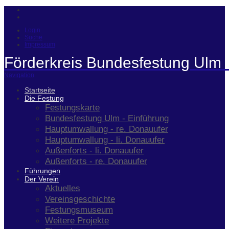
Login
Suche
Impressum
Förderkreis Bundesfestung Ulm 
Navigation
Startseite
Die Festung
Festungskarte
Bundesfestung Ulm - Einführung
Hauptumwallung - re. Donauufer
Hauptumwallung - li. Donauufer
Außenforts - li. Donauufer
Außenforts - re. Donauufer
Führungen
Der Verein
Aktuelles
Vereinsgeschichte
Festungsmuseum
Weitere Projekte