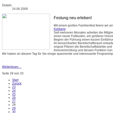
Details
24.06.2009
Festung neu erleben!
Mit einem großen Familienfest feiern wir a
Kuhberg
.
Seit mehreren Monaten arbeiten die Mitgli
einen neuer Fußboden, ein größerer Holzof
Beginn der Führung einen kurzen Einführ
Im benachbarten Bereitschaftsraum erwart
orignal Plänen die Bereitschaftsbänke und To
Inneneinrichtung und dessen Funktion nun
Wir haben an diesem Tag für Sie einige spannende und interessante Programm
.
Weiterlesen ...
Seite 28 von 33
Start
Zurück
23
24
25
26
27
28
29
30