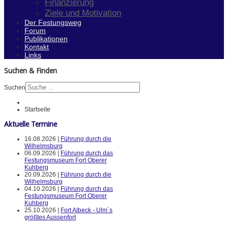
Finanzierung
Ziele und Motivation
Der Festungsweg
Forum
Publikationen
Kontakt
Links
Suchen & Finden
Suchen
Startseite
Aktuelle Termine
16.08.2026 |
Führung durch die
Wilhelmsburg
06.09.2026 |
Führung durch das
Festungsmuseum Fort Oberer
Kuhberg
20.09.2026 |
Führung durch die
Wilhelmsburg
04.10.2026 |
Führung durch das
Festungsmuseum Fort Oberer
Kuhberg
25.10.2026 |
Fort Albeck - Ulm`s
größtes Aussenfort