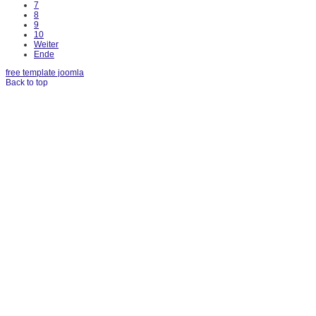
7
8
9
10
Weiter
Ende
free template joomla
Back to top