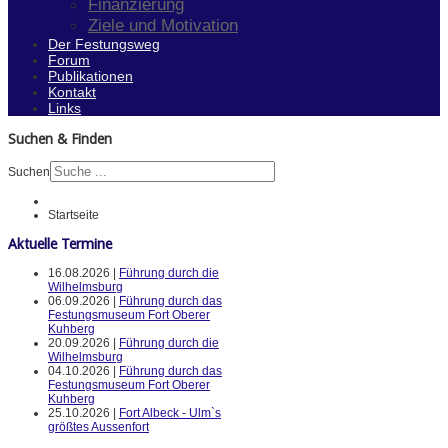
Finanzierung
Ziele und Motivation
Der Festungsweg
Forum
Publikationen
Kontakt
Links
Suchen & Finden
Suchen
Startseite
Aktuelle Termine
16.08.2026 |
Führung durch die
Wilhelmsburg
06.09.2026 |
Führung durch das
Festungsmuseum Fort Oberer
Kuhberg
20.09.2026 |
Führung durch die
Wilhelmsburg
04.10.2026 |
Führung durch das
Festungsmuseum Fort Oberer
Kuhberg
25.10.2026 |
Fort Albeck - Ulm`s
größtes Aussenfort