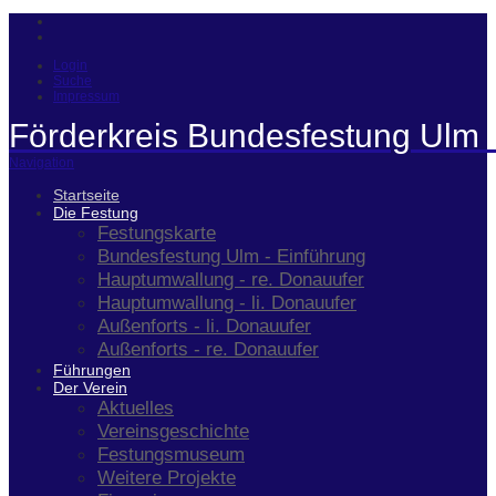
Login
Suche
Impressum
Förderkreis Bundesfestung Ulm 
Navigation
Startseite
Die Festung
Festungskarte
Bundesfestung Ulm - Einführung
Hauptumwallung - re. Donauufer
Hauptumwallung - li. Donauufer
Außenforts - li. Donauufer
Außenforts - re. Donauufer
Führungen
Der Verein
Aktuelles
Vereinsgeschichte
Festungsmuseum
Weitere Projekte