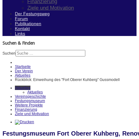
Finanzierung
Ziele und Motivation
Der Festungsweg
Forum
Publikationen
Kontakt
Links
Suchen & Finden
Suchen
Startseite
Der Verein
Aktuelles
Rückblick: Einweihung des "Fort Oberer Kuhberg" Gussmodell
Aktuelles
Aktuelles
Vereinsgeschichte
Festungsmuseum
Weitere Projekte
Finanzierung
Ziele und Motivation
Festungsmuseum Fort Oberer Kuhberg, Renov