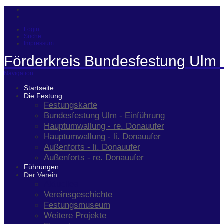
Login
Suche
Impressum
Förderkreis Bundesfestung Ulm 
Navigation
Startseite
Die Festung
Festungskarte
Bundesfestung Ulm - Einführung
Hauptumwallung - re. Donauufer
Hauptumwallung - li. Donauufer
Außenforts - li. Donauufer
Außenforts - re. Donauufer
Führungen
Der Verein
Aktuelles
Vereinsgeschichte
Festungsmuseum
Weitere Projekte