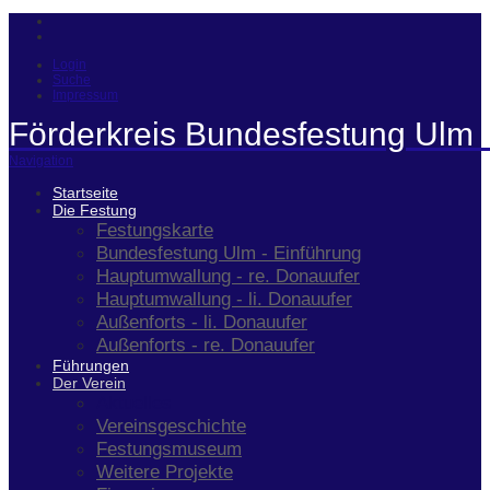
Login
Suche
Impressum
Förderkreis Bundesfestung Ulm 
Navigation
Startseite
Die Festung
Festungskarte
Bundesfestung Ulm - Einführung
Hauptumwallung - re. Donauufer
Hauptumwallung - li. Donauufer
Außenforts - li. Donauufer
Außenforts - re. Donauufer
Führungen
Der Verein
Aktuelles
Vereinsgeschichte
Festungsmuseum
Weitere Projekte