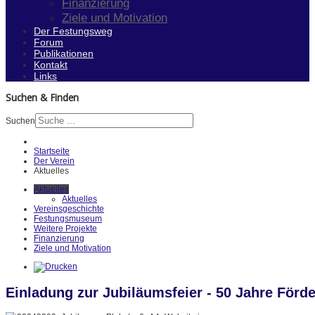
Finanzierung
Ziele und Motivation
Der Festungsweg
Forum
Publikationen
Kontakt
Links
Suchen & Finden
Suchen
Startseite
Der Verein
Aktuelles
Aktuelles
Aktuelles
Vereinsgeschichte
Festungsmuseum
Weitere Projekte
Finanzierung
Ziele und Motivation
Einladung zur Jubiläumsfeier - 50 Jahre Förd