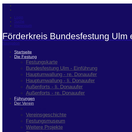
Login
Suche
Impressum
Förderkreis Bundesfestung Ulm 
Navigation
Startseite
Die Festung
Festungskarte
Bundesfestung Ulm - Einführung
Hauptumwallung - re. Donauufer
Hauptumwallung - li. Donauufer
Außenforts - li. Donauufer
Außenforts - re. Donauufer
Führungen
Der Verein
Aktuelles
Vereinsgeschichte
Festungsmuseum
Weitere Projekte