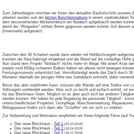
Zum Jahresbeginn möchten wir Ihnen den aktuellen Baufortschritt unseres B
arbeiten wurden seit der
letzten Berichterstattung
in einem spektakulären Te
dem bevorstehenden Wintereinbruch ein Notdach aufgebracht werden konnt
damit der "Ringanker" mittels Beton gegossen werden konnte. Auf diesem wu
(Innenseite) aufgesetzt.
Zwischen den 30 Scharten wurde dann wieder mit Hohllochziegeln aufgemauer
konnten die Rauchabzüge eingebaut und die Wand auf die vorläufige Höhe 
Nun stand dem Projekt "Notdach" nichts mehr im Wege. Mit einem Kran der 
jeweils rund 650kg schweren Balken hätten wir alleine nicht bewegen könne
Festungsmuseum unterstützt hat. Vervollständigt wurde das Dach durch 38 
Monaten oberhalb der jetzigen Höhe das Satteldach entsteht, dafür verwend
Bevor das aber stattfinden kann, müssen alle Wände auf eine Stärke von ca
Vollziegeln verblendet werden. Was sich so leicht und einfach anhört, ist ei
für das Blockhaus-Team. Möglich ist es aber auch sich bei anderen Tätigkeit
werden können. Wir haben für jede Begabung die passende Tätigkeit - ko
unterschiedlichsten Projekten: Grünpflege, Maschinenwartung, Reparaturen
Mittagspause finden sich dann alle "Schaffer" ein um sich zu stärken.
Zur Vorbereitung und Motivation empfehlen wir Ihnen folgende Filme (auf 
Das neue Blockhaus -
Teil 1
(03.10.2018)
Das neue Blockhaus -
Teil 2
(18.04.2019)
Das neue Blockhaus -
Teil 3
(30.12.2019)