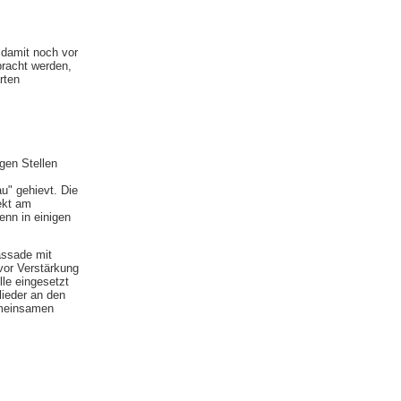
 damit noch vor
racht werden,
rten
gen Stellen
u" gehievt. Die
ekt am
enn in einigen
assade mit
 vor Verstärkung
lle eingesetzt
ieder an den
emeinsamen