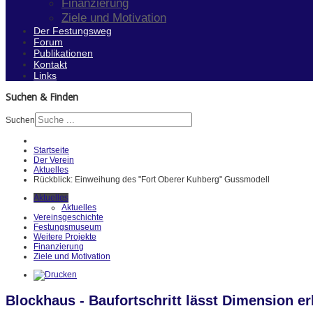
Finanzierung
Ziele und Motivation
Der Festungsweg
Forum
Publikationen
Kontakt
Links
Suchen & Finden
Suchen
Startseite
Der Verein
Aktuelles
Rückblick: Einweihung des "Fort Oberer Kuhberg" Gussmodell
Aktuelles
Aktuelles
Vereinsgeschichte
Festungsmuseum
Weitere Projekte
Finanzierung
Ziele und Motivation
Blockhaus - Baufortschritt lässt Dimension e