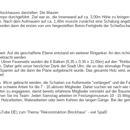
lockhauses darstellen. Die Maurer-
mpo durchgeführt. Ziel war es, die Innenwand auf ca. 3,00m Höhe zu bringen
e. Nach dem Aufmauern auf ca. 1,40m musste zunächst eine Schalung angeb
rden dann die ersten von uns hergestellten Beton-Fertigteile der Schießscha
t. Auf die geschaffene Ebene entstand ein weiterer Ringanker. An den richti
gebracht werden.
Ulmer Feuerwehr wurden die 6 Balken (0,35 x 0,35 x 11,00m) auf den "Rohba
n. Daher geht unser herzlicher Dank der Stadt Ulm, die so das einmalige Proj
Sparren auf die dann die Plane aufgebracht wurde. Das gesamte Holz wird, w
et!
. 90cm gebracht werden, die Scharten zur Außenseite "verlängert" und die F
ne schwere Arbeit für die 7 - 10 aktiven Mitglieder. Daher suchen wir nach wie
en zu engagieren, damit bereits erfahrene Mitglieder verstärkt auf der Bauste
mmen Sie ins Team: Jeden Samstag arbeiten im Festungsmuseum 10 - 15 Mitgl
, Holzarbeiten, Malerarbeiten oder beim Kehren der langen Gänge. Bei der g
YouTube DE) zum Thema "Rekonstruktion Blockhaus" - viel Spaß!