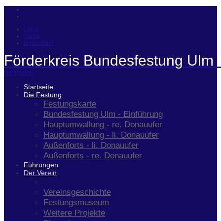
Login
Suche
Impressum
Förderkreis Bundesfestung Ulm 
Navigation
Startseite
Die Festung
Festungskarte
Bundesfestung Ulm - Einführung
Hauptumwallung - re. Donauufer
Hauptumwallung - li. Donauufer
Außenforts - li. Donauufer
Außenforts - re. Donauufer
Führungen
Der Verein
Aktuelles
Vereinsgeschichte
Festungsmuseum
Weitere Projekte