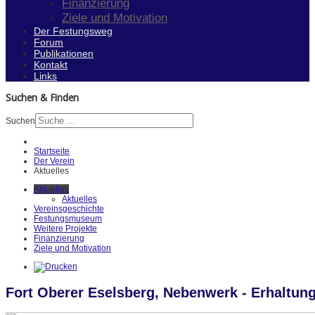
Finanzierung
Ziele und Motivation
Der Festungsweg
Forum
Publikationen
Kontakt
Links
Suchen & Finden
Suchen
Startseite
Der Verein
Aktuelles
Aktuelles
Aktuelles
Vereinsgeschichte
Festungsmuseum
Weitere Projekte
Finanzierung
Ziele und Motivation
Fort Oberer Eselsberg, Nebenwerk - Erhaltun