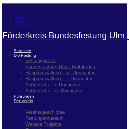
Login
Suche
Impressum
Förderkreis Bundesfestung Ulm 
Navigation
Startseite
Die Festung
Festungskarte
Bundesfestung Ulm - Einführung
Hauptumwallung - re. Donauufer
Hauptumwallung - li. Donauufer
Außenforts - li. Donauufer
Außenforts - re. Donauufer
Führungen
Der Verein
Aktuelles
Vereinsgeschichte
Festungsmuseum
Weitere Projekte