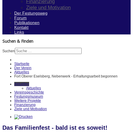
Finanzierung
Ziele und Motivation
Der Festungsweg
Forum
Publikationen
Kontakt
Links
Suchen & Finden
Suchen
Startseite
Der Verein
Aktuelles
Fort Oberer Eselsberg, Nebenwerk - Erhaltungsarbeit begonnen
Aktuelles
Aktuelles
Vereinsgeschichte
Festungsmuseum
Weitere Projekte
Finanzierung
Ziele und Motivation
Das Familienfest - bald ist es soweit!