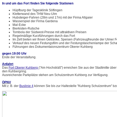
In und um das Fort finden Sie folgende Stationen
Hüpfburg der Tagesklinik Söflingen
Kletterwand des THW Neu-Ulm
Hubsteiger-Fahren (28m und 17m) mit der Firma Allgaier
Wasserspiel der Firma Gardena
Mal-Ecke
Bierkisten-Rutsche
Tombola der Südwest-Presse mit attraktiven Preisen
Regelmäßige Kurzführungen durch das Fort
Im Zelt bieten wir Ihnen Getränke, Speisen (Fahrzeugfreunde der Ulmer F
Verkauf des neuen Festungsfilm und der Festungstaschenlampe der Schap
Führungen des Dokumentaionszentrum Oberer Kuhberg
gegen 19:00 Uhr
Ende der Veranstaltung.
Anfahrt
Das
Fort Oberer Kuhberg
("Am Hochsträß") erreichen Sie aus der Stadtmitte üb
den Kuhbergring.
Ausreichende Parkplätze stehen am Schulzentrum Kuhberg zur Verfügung.
ÖPNV
Mit z. B. der
Buslinie 4
können Sie bis zur Haltestelle "Kuhberg Schulzentrum" bzw