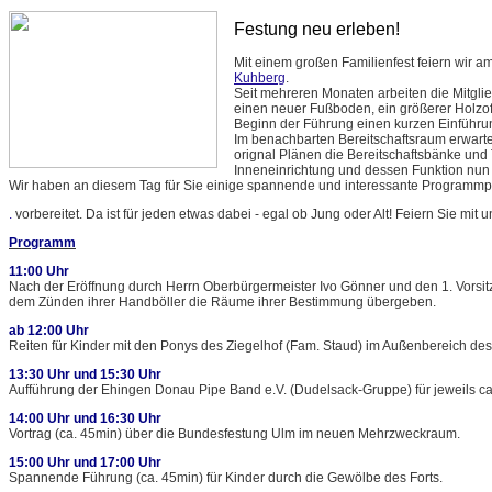
Festung neu erleben!
Mit einem großen Familienfest feiern wir a
Kuhberg
.
Seit mehreren Monaten arbeiten die Mitgli
einen neuer Fußboden, ein größerer Holzof
Beginn der Führung einen kurzen Einführ
Im benachbarten Bereitschaftsraum erwart
orignal Plänen die Bereitschaftsbänke und To
Inneneinrichtung und dessen Funktion nun
Wir haben an diesem Tag für Sie einige spannende und interessante Programm
.
vorbereitet. Da ist für jeden etwas dabei - egal ob Jung oder Alt! Feiern Sie mit
Programm
11:00 Uhr
Nach der Eröffnung durch Herrn Oberbürgermeister Ivo Gönner und den 1. Vorsi
dem Zünden ihrer Handböller die Räume ihrer Bestimmung übergeben.
ab 12:00 Uhr
Reiten für Kinder mit den Ponys des Ziegelhof (Fam. Staud) im Außenbereich des 
13:30 Uhr und 15:30 Uhr
Aufführung der Ehingen Donau Pipe Band e.V. (Dudelsack-Gruppe) für jeweils ca
14:00 Uhr und 16:30 Uhr
Vortrag (ca. 45min) über die Bundesfestung Ulm im neuen Mehrzweckraum.
15:00 Uhr und 17:00 Uhr
Spannende Führung (ca. 45min) für Kinder durch die Gewölbe des Forts.