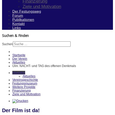
Finanzierung
Ziele und Motivation
Der Festungsweg
Forum
Publikationen
Kontakt
Links
Suchen & Finden
Suchen
Startseite
Der Verein
Aktuelles
Ulm: NACHT- und TAG des offenen Denkmals
Aktuelles
Aktuelles
Vereinsgeschichte
Festungsmuseum
Weitere Projekte
Finanzierung
Ziele und Motivation
Der Film ist da!