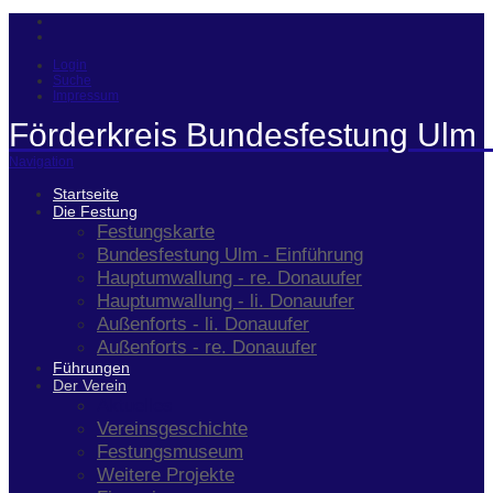
Login
Suche
Impressum
Förderkreis Bundesfestung Ulm 
Navigation
Startseite
Die Festung
Festungskarte
Bundesfestung Ulm - Einführung
Hauptumwallung - re. Donauufer
Hauptumwallung - li. Donauufer
Außenforts - li. Donauufer
Außenforts - re. Donauufer
Führungen
Der Verein
Aktuelles
Vereinsgeschichte
Festungsmuseum
Weitere Projekte