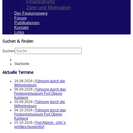
Finanzierung
Ziele und Motivation
Der Festungsweg
Forum
Publikationen
Kontakt
Links
Suchen & Finden
Suchen
Startseite
Aktuelle Termine
16.08.2026 |
Führung durch die
Wilhelmsburg
06.09.2026 |
Führung durch das
Festungsmuseum Fort Oberer
Kuhberg
20.09.2026 |
Führung durch die
Wilhelmsburg
04.10.2026 |
Führung durch das
Festungsmuseum Fort Oberer
Kuhberg
25.10.2026 |
Fort Albeck - Ulm`s
größtes Aussenfort