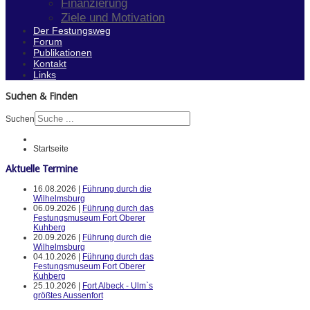
Finanzierung
Ziele und Motivation
Der Festungsweg
Forum
Publikationen
Kontakt
Links
Suchen & Finden
Suchen
Startseite
Aktuelle Termine
16.08.2026 |
Führung durch die
Wilhelmsburg
06.09.2026 |
Führung durch das
Festungsmuseum Fort Oberer
Kuhberg
20.09.2026 |
Führung durch die
Wilhelmsburg
04.10.2026 |
Führung durch das
Festungsmuseum Fort Oberer
Kuhberg
25.10.2026 |
Fort Albeck - Ulm`s
größtes Aussenfort