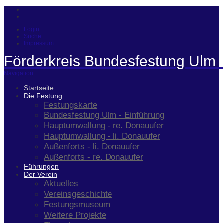
Login
Suche
Impressum
Förderkreis Bundesfestung Ulm 
Navigation
Startseite
Die Festung
Festungskarte
Bundesfestung Ulm - Einführung
Hauptumwallung - re. Donauufer
Hauptumwallung - li. Donauufer
Außenforts - li. Donauufer
Außenforts - re. Donauufer
Führungen
Der Verein
Aktuelles
Vereinsgeschichte
Festungsmuseum
Weitere Projekte