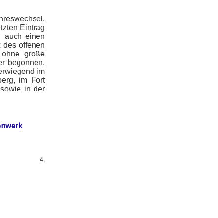
reswechsel,
tzten Eintrag
n auch einen
t des offenen
 ohne große
der begonnen.
berwiegend im
erg, im Fort
 sowie in der
enwerk
4.