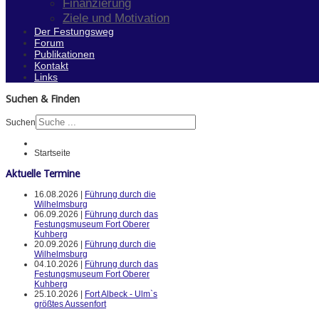
Finanzierung
Ziele und Motivation
Der Festungsweg
Forum
Publikationen
Kontakt
Links
Suchen & Finden
Suchen
Startseite
Aktuelle Termine
16.08.2026 |
Führung durch die
Wilhelmsburg
06.09.2026 |
Führung durch das
Festungsmuseum Fort Oberer
Kuhberg
20.09.2026 |
Führung durch die
Wilhelmsburg
04.10.2026 |
Führung durch das
Festungsmuseum Fort Oberer
Kuhberg
25.10.2026 |
Fort Albeck - Ulm`s
größtes Aussenfort