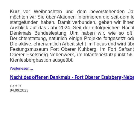
Kurz vor Weihnachten und dem bevorstehenden Jah
möchten wir Sie über Aktionen informieren die seit dem le
stattgefunden haben. Damit verbunden, geben wir Ihne
Ausblick auf das Jahr 2024. Seit der erfolgreichen Nach
Denkmals Bundesfestung Ulm haben wir, wie so oft
Berichterstattung, natürlich einige Projekte fortgesetzt o
Die aktive, ehrenamtlich Arbeit steht im Focus und wird ü
Festungsmuseum Fort Oberer Kuhberg, im Fort Safranb
Oberer Eselsberg-Nebenwerk, im Infanteriestützpunkt 58
Kienlesbergbastion ausgeübt.
Weiterlesen ...
Nacht des offenen Denkmals - Fort Oberer Eselsberg-Neb
Details
04.09.2023