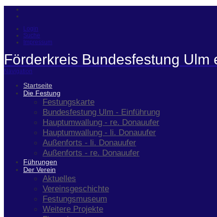
Login
Suche
Impressum
Förderkreis Bundesfestung Ulm 
Navigation
Startseite
Die Festung
Festungskarte
Bundesfestung Ulm - Einführung
Hauptumwallung - re. Donauufer
Hauptumwallung - li. Donauufer
Außenforts - li. Donauufer
Außenforts - re. Donauufer
Führungen
Der Verein
Aktuelles
Vereinsgeschichte
Festungsmuseum
Weitere Projekte