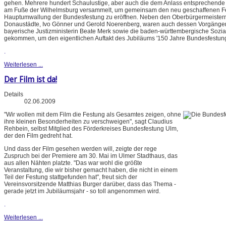
gehen. Mehrere hundert Schaulustige, aber auch die dem Anlass entsprechende
am Fuße der Wilhelmsburg versammelt, um gemeinsam den neu geschaffenen F
Hauptumwallung der Bundesfestung zu eröffnen. Neben den Oberbürgermeistern
Donaustädte, Ivo Gönner und Gerold Noerenberg, waren auch dessen Vorgänger
bayerische Justizministerin Beate Merk sowie die baden-württembergische Sozial
gekommen, um den eigentlichen Auftakt des Jubiläums '150 Jahre Bundesfestung' 
.
Weiterlesen ...
Der Film ist da!
Details
02.06.2009
"Wir wollen mit dem Film die Festung als Gesamtes zeigen, ohne
ihre kleinen Besonderheiten zu verschweigen", sagt Claudius
Rehbein, selbst Mitglied des Förderkreises Bundesfestung Ulm,
der den Film gedreht hat.
Und dass der Film gesehen werden will, zeigte der rege
Zuspruch bei der Premiere am 30. Mai im Ulmer Stadthaus, das
aus allen Nähten platzte. "Das war wohl die größte
Veranstaltung, die wir bisher gemacht haben, die nicht in einem
Teil der Festung stattgefunden hat", freut sich der
Vereinsvorsitzende Matthias Burger darüber, dass das Thema -
gerade jetzt im Jubiläumsjahr - so toll angenommen wird.
.
Weiterlesen ...