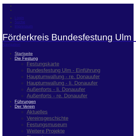
Login
Suche
Impressum
Förderkreis Bundesfestung Ulm 
Navigation
Startseite
Die Festung
Festungskarte
Bundesfestung Ulm - Einführung
Hauptumwallung - re. Donauufer
Hauptumwallung - li. Donauufer
Außenforts - li. Donauufer
Außenforts - re. Donauufer
Führungen
Der Verein
Aktuelles
Vereinsgeschichte
Festungsmuseum
Weitere Projekte