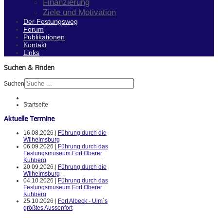
Finanzierung
Ziele und Motivation
Der Festungsweg
Forum
Publikationen
Kontakt
Links
Suchen & Finden
Suchen
Startseite
Aktuelle Termine
16.08.2026 |
Führung durch die
Wilhelmsburg
06.09.2026 |
Führung durch das
Festungsmuseum Fort Oberer
Kuhberg
20.09.2026 |
Führung durch die
Wilhelmsburg
04.10.2026 |
Führung durch das
Festungsmuseum Fort Oberer
Kuhberg
25.10.2026 |
Fort Albeck - Ulm`s
größtes Aussenfort