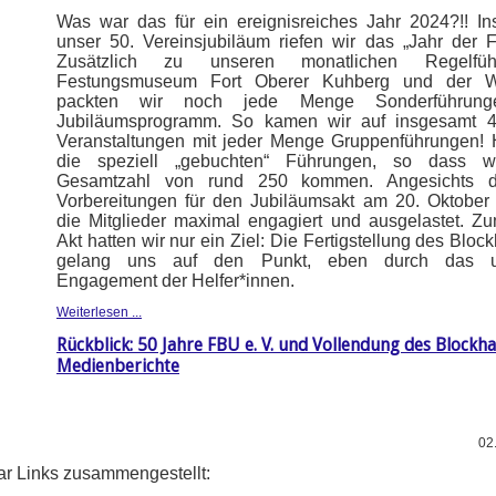
Was war das für ein ereignisreiches Jahr 2024?!! Ins
unser 50. Vereinsjubiläum riefen wir das „Jahr der 
Zusätzlich zu unseren monatlichen Regelfü
Festungsmuseum Fort Oberer Kuhberg und der Wi
packten wir noch jede Menge Sonderführun
Jubiläumsprogramm. So kamen wir auf insgesamt 41
Veranstaltungen mit jeder Menge Gruppenführungen!
die speziell „gebuchten“ Führungen, so dass w
Gesamtzahl von rund 250 kommen. Angesichts 
Vorbereitungen für den Jubiläumsakt am 20. Oktober
die Mitglieder maximal engagiert und ausgelastet. Z
Akt hatten wir nur ein Ziel: Die Fertigstellung des Bloc
gelang uns auf den Punkt, eben durch das un
Engagement der Helfer*innen.
Weiterlesen ...
Rückblick: 50 Jahre FBU e. V. und Vollendung des Blockha
Medienberichte
02
ar Links zusammengestellt: