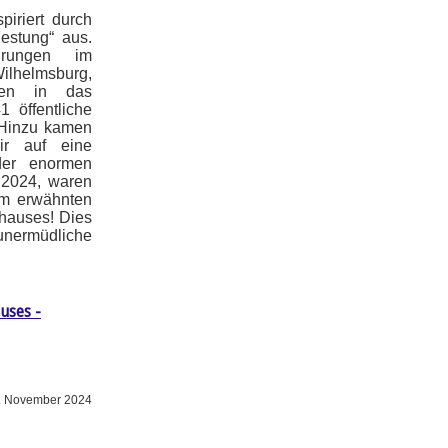
piriert durch
Festung“ aus.
hrungen im
lhelmsburg,
gen in das
 öffentliche
 Hinzu kamen
ir auf eine
der enormen
 2024, waren
um erwähnten
khauses! Dies
ermüdliche
uses -
. November 2024