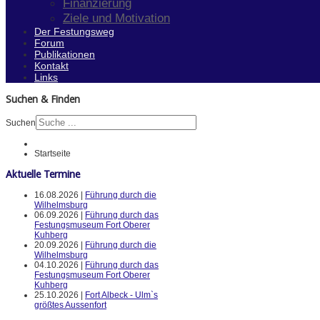
Finanzierung
Ziele und Motivation
Der Festungsweg
Forum
Publikationen
Kontakt
Links
Suchen & Finden
Suchen
Startseite
Aktuelle Termine
16.08.2026 |
Führung durch die
Wilhelmsburg
06.09.2026 |
Führung durch das
Festungsmuseum Fort Oberer
Kuhberg
20.09.2026 |
Führung durch die
Wilhelmsburg
04.10.2026 |
Führung durch das
Festungsmuseum Fort Oberer
Kuhberg
25.10.2026 |
Fort Albeck - Ulm`s
größtes Aussenfort