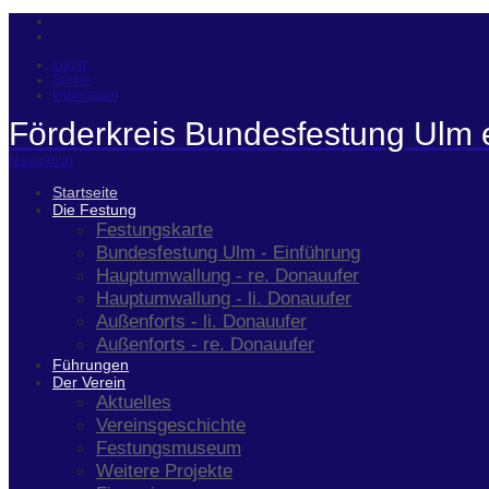
Login
Suche
Impressum
Förderkreis Bundesfestung Ulm 
Navigation
Startseite
Die Festung
Festungskarte
Bundesfestung Ulm - Einführung
Hauptumwallung - re. Donauufer
Hauptumwallung - li. Donauufer
Außenforts - li. Donauufer
Außenforts - re. Donauufer
Führungen
Der Verein
Aktuelles
Vereinsgeschichte
Festungsmuseum
Weitere Projekte