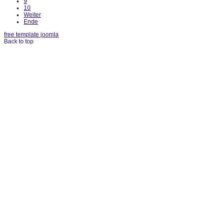
9
10
Weiter
Ende
free template joomla
Back to top