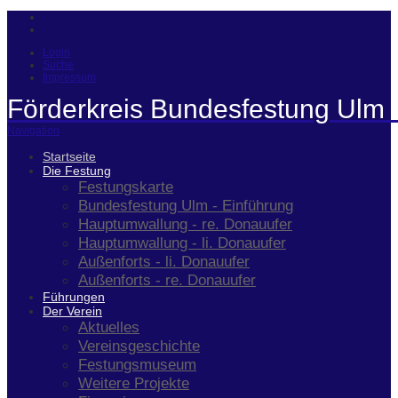
Login
Suche
Impressum
Förderkreis Bundesfestung Ulm 
Navigation
Startseite
Die Festung
Festungskarte
Bundesfestung Ulm - Einführung
Hauptumwallung - re. Donauufer
Hauptumwallung - li. Donauufer
Außenforts - li. Donauufer
Außenforts - re. Donauufer
Führungen
Der Verein
Aktuelles
Vereinsgeschichte
Festungsmuseum
Weitere Projekte