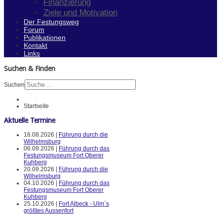
Finanzierung
Ziele und Motivation
Der Festungsweg
Forum
Publikationen
Kontakt
Links
Suchen & Finden
Suchen
Startseite
Aktuelle Termine
16.08.2026 |
Führung durch die
Wilhelmsburg
06.09.2026 |
Führung durch das
Festungsmuseum Fort Oberer
Kuhberg
20.09.2026 |
Führung durch die
Wilhelmsburg
04.10.2026 |
Führung durch das
Festungsmuseum Fort Oberer
Kuhberg
25.10.2026 |
Fort Albeck - Ulm`s
größtes Aussenfort