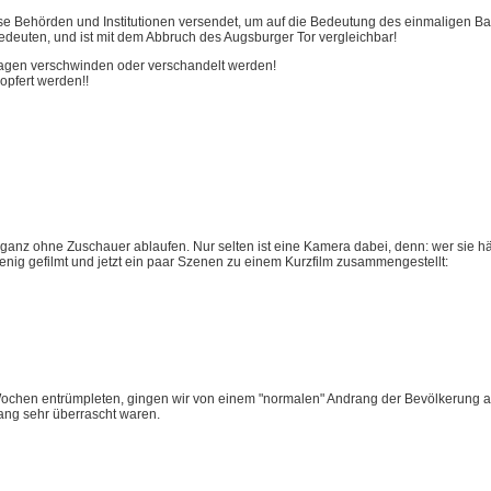
verse Behörden und Institutionen versendet, um auf die Bedeutung des einmaligen B
edeuten, und ist mit dem Abbruch des Augsburger Tor vergleichbar!
lagen verschwinden oder verschandelt werden!
opfert werden!!
t ganz ohne Zuschauer ablaufen. Nur selten ist eine Kamera dabei, denn: wer sie h
enig gefilmt und jetzt ein paar Szenen zu einem Kurzfilm zusammengestellt:
 3 Wochen entrümpleten, gingen wir von einem "normalen" Andrang der Bevölkerung 
ang sehr überrascht waren.