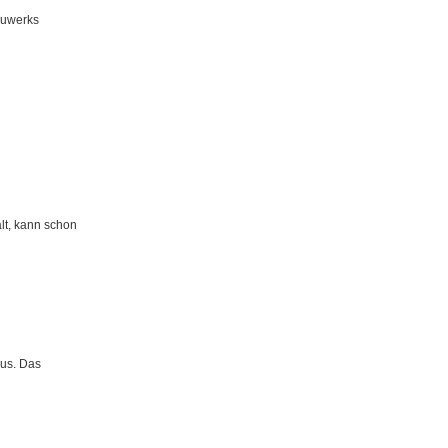
auwerks
ält, kann schon
aus. Das