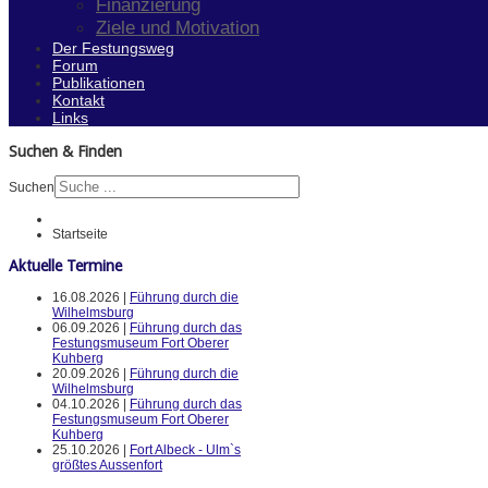
Finanzierung
Ziele und Motivation
Der Festungsweg
Forum
Publikationen
Kontakt
Links
Suchen & Finden
Suchen
Startseite
Aktuelle Termine
16.08.2026 |
Führung durch die
Wilhelmsburg
06.09.2026 |
Führung durch das
Festungsmuseum Fort Oberer
Kuhberg
20.09.2026 |
Führung durch die
Wilhelmsburg
04.10.2026 |
Führung durch das
Festungsmuseum Fort Oberer
Kuhberg
25.10.2026 |
Fort Albeck - Ulm`s
größtes Aussenfort