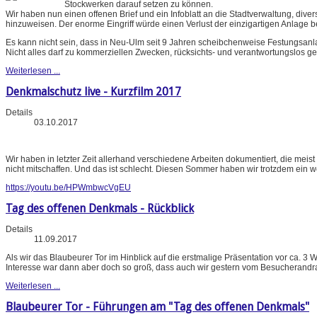
Stockwerken darauf setzen zu können.
Wir haben nun einen offenen Brief und ein Infoblatt an die Stadtverwaltung, di
hinzuweisen. Der enorme Eingriff würde einen Verlust der einzigartigen Anlage b
Es kann nicht sein, dass in Neu-Ulm seit 9 Jahren scheibchenweise Festungsan
Nicht alles darf zu kommerziellen Zwecken, rücksichts- und verantwortungslos ge
Weiterlesen ...
Denkmalschutz live - Kurzfilm 2017
Details
03.10.2017
Wir haben in letzter Zeit allerhand verschiedene Arbeiten dokumentiert, die meis
nicht mitschaffen. Und das ist schlecht. Diesen Sommer haben wir trotzdem ein w
https://youtu.be/HPWmbwcVgEU
Tag des offenen Denkmals - Rückblick
Details
11.09.2017
Als wir das Blaubeurer Tor im Hinblick auf die erstmalige Präsentation vor ca.
Interesse war dann aber doch so groß, dass auch wir gestern vom Besucherandr
Weiterlesen ...
Blaubeurer Tor - Führungen am "Tag des offenen Denkmals"