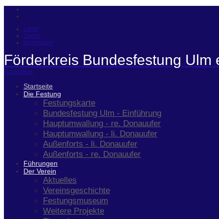
Login
Suche
Impressum
Förderkreis Bundesfestung Ulm 
Navigation
Startseite
Die Festung
Festungskarte
Bundesfestung Ulm - Einführung
Hauptumwallung - re. Donauufer
Hauptumwallung - li. Donauufer
Außenforts - li. Donauufer
Außenforts - re. Donauufer
Führungen
Der Verein
Aktuelles
Vereinsgeschichte
Festungsmuseum
Weitere Projekte