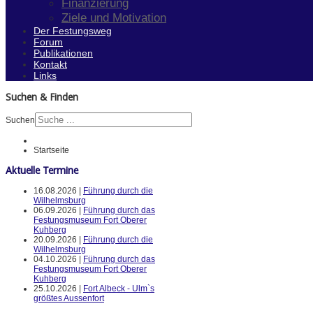
Finanzierung
Ziele und Motivation
Der Festungsweg
Forum
Publikationen
Kontakt
Links
Suchen & Finden
Suchen
Startseite
Aktuelle Termine
16.08.2026 |
Führung durch die
Wilhelmsburg
06.09.2026 |
Führung durch das
Festungsmuseum Fort Oberer
Kuhberg
20.09.2026 |
Führung durch die
Wilhelmsburg
04.10.2026 |
Führung durch das
Festungsmuseum Fort Oberer
Kuhberg
25.10.2026 |
Fort Albeck - Ulm`s
größtes Aussenfort