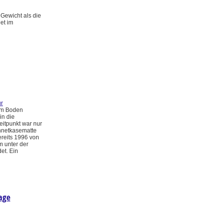
Gewicht als die
et im
r
im Boden
in die
eitpunkt war nur
nnetkasematte
ereits 1996 von
m unter der
et. Ein
age