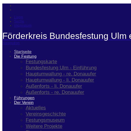
Login
Suche
Impressum
Förderkreis Bundesfestung Ulm 
Navigation
Startseite
Die Festung
Festungskarte
Bundesfestung Ulm - Einführung
Hauptumwallung - re. Donauufer
Hauptumwallung - li. Donauufer
Außenforts - li. Donauufer
Außenforts - re. Donauufer
Führungen
Der Verein
Aktuelles
Vereinsgeschichte
Festungsmuseum
Weitere Projekte