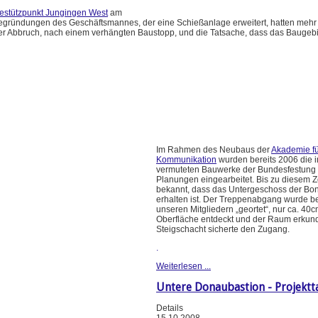
iestützpunkt Jungingen West
am
Begründungen des Geschäftsmannes, der eine Schießanlage erweitert, hatten mehr 
aler Abbruch, nach einem verhängten Baustopp, und die Tatsache, dass das Baugebi
Im Rahmen des Neubaus der
Akademie fü
Kommunikation
wurden bereits 2006 die 
vermuteten Bauwerke der Bundesfestung 
Planungen eingearbeitet. Bis zu diesem Z
bekannt, dass das Untergeschoss der Bo
erhalten ist. Der Treppenabgang wurde b
unseren Mitgliedern „geortet“, nur ca. 40c
Oberfläche entdeckt und der Raum erkund
Steigschacht sicherte den Zugang.
.
Weiterlesen ...
Untere Donaubastion - Projektt
Details
15.10.2008