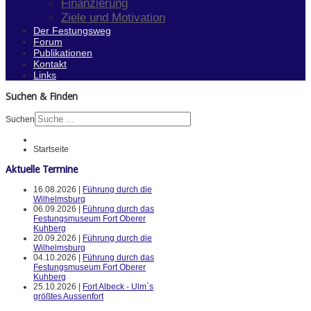
Finanzierung
Ziele und Motivation
Der Festungsweg
Forum
Publikationen
Kontakt
Links
Suchen & Finden
Suchen
Startseite
Aktuelle Termine
16.08.2026 |
Führung durch die
Wilhelmsburg
06.09.2026 |
Führung durch das
Festungsmuseum Fort Oberer
Kuhberg
20.09.2026 |
Führung durch die
Wilhelmsburg
04.10.2026 |
Führung durch das
Festungsmuseum Fort Oberer
Kuhberg
25.10.2026 |
Fort Albeck - Ulm`s
größtes Aussenfort