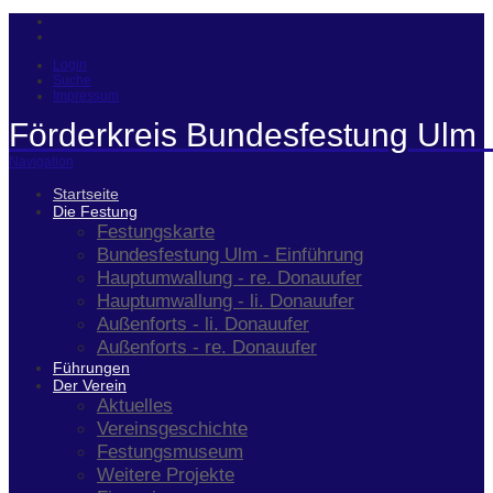
Login
Suche
Impressum
Förderkreis Bundesfestung Ulm 
Navigation
Startseite
Die Festung
Festungskarte
Bundesfestung Ulm - Einführung
Hauptumwallung - re. Donauufer
Hauptumwallung - li. Donauufer
Außenforts - li. Donauufer
Außenforts - re. Donauufer
Führungen
Der Verein
Aktuelles
Vereinsgeschichte
Festungsmuseum
Weitere Projekte