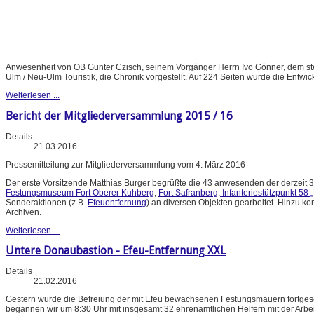
Anwesenheit von OB Gunter Czisch, seinem Vorgänger Herrn Ivo Gönner, dem stel
Ulm / Neu-Ulm Touristik, die Chronik vorgestellt. Auf 224 Seiten wurde die Entwic
Weiterlesen ...
Bericht der Mitgliederversammlung 2015 / 16
Details
21.03.2016
Pressemitteilung zur Mitgliederversammlung vom 4. März 2016
Der erste Vorsitzende Matthias Burger begrüßte die 43 anwesenden der derzeit 3
Festungsmuseum Fort Oberer Kuhberg
,
Fort Safranberg
,
Infanteriestützpunkt 58 
Sonderaktionen (z.B.
Efeuentfernung
) an diversen Objekten gearbeitet. Hinzu k
Archiven.
Weiterlesen ...
Untere Donaubastion - Efeu-Entfernung XXL
Details
21.02.2016
Gestern wurde die Befreiung der mit Efeu bewachsenen Festungsmauern fortgese
begannen wir um 8:30 Uhr mit insgesamt 32 ehrenamtlichen Helfern mit der Arbe