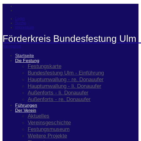
Login
Suche
Impressum
Förderkreis Bundesfestung Ulm 
Navigation
Startseite
Die Festung
Festungskarte
Bundesfestung Ulm - Einführung
Hauptumwallung - re. Donauufer
Hauptumwallung - li. Donauufer
Außenforts - li. Donauufer
Außenforts - re. Donauufer
Führungen
Der Verein
Aktuelles
Vereinsgeschichte
Festungsmuseum
Weitere Projekte