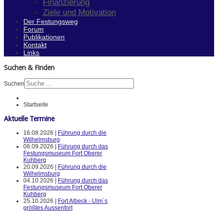
Finanzierung
Ziele und Motivation
Der Festungsweg
Forum
Publikationen
Kontakt
Links
Suchen & Finden
Suchen
Startseite
Aktuelle Termine
16.08.2026 |
Führung durch die
Wilhelmsburg
06.09.2026 |
Führung durch das
Festungsmuseum Fort Oberer
Kuhberg
20.09.2026 |
Führung durch die
Wilhelmsburg
04.10.2026 |
Führung durch das
Festungsmuseum Fort Oberer
Kuhberg
25.10.2026 |
Fort Albeck - Ulm`s
größtes Aussenfort