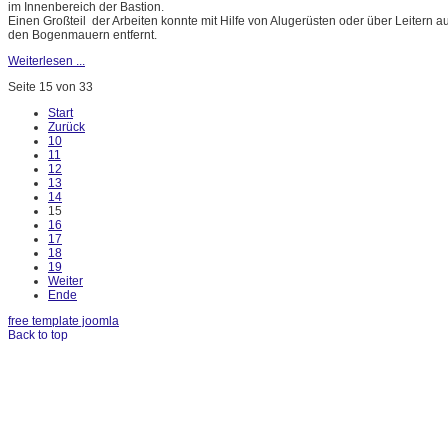
im Innenbereich der Bastion.
Einen Großteil der Arbeiten konnte mit Hilfe von Alugerüsten oder über Leitern
den Bogenmauern entfernt.
Weiterlesen ...
Seite 15 von 33
Start
Zurück
10
11
12
13
14
15
16
17
18
19
Weiter
Ende
free template joomla
Back to top