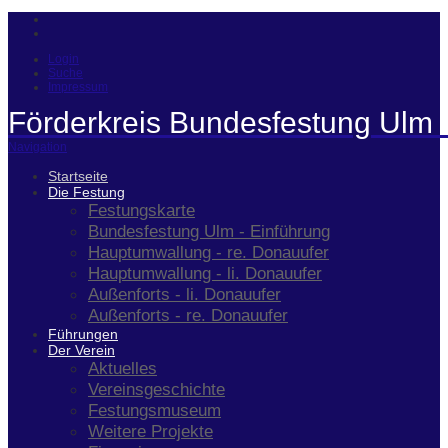
Login
Suche
Impressum
Förderkreis Bundesfestung Ulm 
Navigation
Startseite
Die Festung
Festungskarte
Bundesfestung Ulm - Einführung
Hauptumwallung - re. Donauufer
Hauptumwallung - li. Donauufer
Außenforts - li. Donauufer
Außenforts - re. Donauufer
Führungen
Der Verein
Aktuelles
Vereinsgeschichte
Festungsmuseum
Weitere Projekte