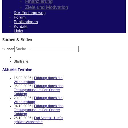
Finanzierung
Ziele und Motivation
Der Festungsweg
Forum
Publikationen
Kontakt
Links
Suchen & Finden
Suchen
Startseite
Aktuelle Termine
16.08.2026 |
Führung durch die
Wilhelmsburg
06.09.2026 |
Führung durch das
Festungsmuseum Fort Oberer
Kuhberg
20.09.2026 |
Führung durch die
Wilhelmsburg
04.10.2026 |
Führung durch das
Festungsmuseum Fort Oberer
Kuhberg
25.10.2026 |
Fort Albeck - Ulm`s
größtes Aussenfort