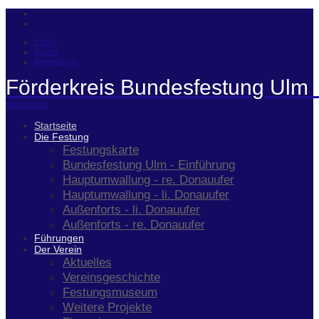
Login
Suche
Impressum
Förderkreis Bundesfestung Ulm 
Navigation
Startseite
Die Festung
Festungskarte
Bundesfestung Ulm - Einführung
Hauptumwallung - re. Donauufer
Hauptumwallung - li. Donauufer
Außenforts - li. Donauufer
Außenforts - re. Donauufer
Führungen
Der Verein
Aktuelles
Vereinsgeschichte
Festungsmuseum
Weitere Projekte