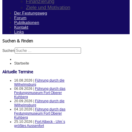
Finanzierung
Ziele und Motivation
Der Festungsweg
Forum
Publikationen
Kontakt
Links
Suchen & Finden
Suchen
Startseite
Aktuelle Termine
16.08.2026 |
Führung durch die
Wilhelmsburg
06.09.2026 |
Führung durch das
Festungsmuseum Fort Oberer
Kuhberg
20.09.2026 |
Führung durch die
Wilhelmsburg
04.10.2026 |
Führung durch das
Festungsmuseum Fort Oberer
Kuhberg
25.10.2026 |
Fort Albeck - Ulm`s
größtes Aussenfort