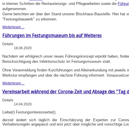
in kleinen Schritten die Restaurierungs- und Pflegearbeiten sowie die
Führu
aufgenommen.
Gerne berichten wir über den Stand unserer Blockhaus-Baustelle. Hier hat 
"Festungsbauwerk" zu erkennen.
Weiterlesen ...
Führungen im Festungsmuseum bis auf Weiteres
Details
18.06.2020
Nachdem wir erfolgreich unser neues Führungskonzept erprobt haben, finde
Berücksichtigung des Infektionschutz im Festungsmuseum statt.
Ohne Voranmeldung finden Kurzführungen und Alleinerkundung mit jeweils 
Werkstor empfangen und über die nächste Führung informiert. Voraussetzu
Weiterlesen ...
Vereinsarbeit während der Corona-Zeit und Absage des "Tag d
Details
14.04.2020
Liebe(r) Festungsinteressierte(r),
derzeit ändert sich täglich die Einschätzung der Experten zur Coron
Verhaltensregeln angepasst und erst jetzt über mögliche und vorsichtige Lo